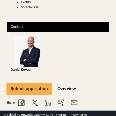
Events
Sprachkurse
Contact
Daniel Kovac
:
Submit application
Overview
Share
provided by
HRworks GmbH
v.1.145 -
Imprint
-
Privacy terms