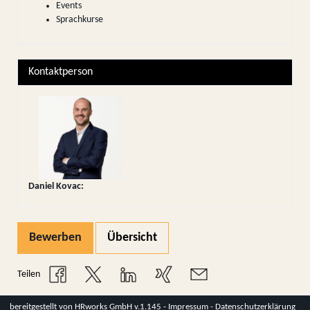
Events
Sprachkurse
Kontaktperson
Daniel Kovac
:
Bewerben
Übersicht
Teilen
bereitgestellt von
HRworks GmbH
v.1.145 -
Impressum
-
Datenschutzerklärung